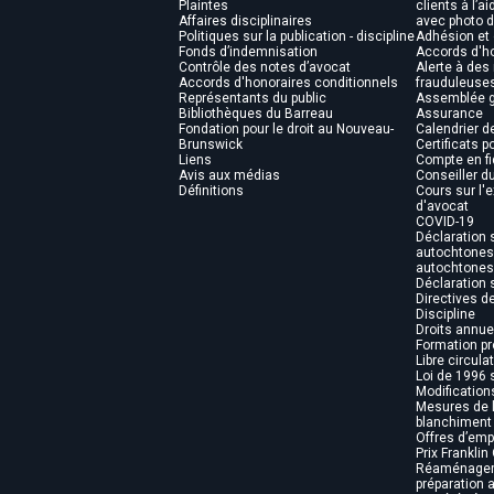
Plaintes
clients à l’a
Affaires disciplinaires
avec photo d
Politiques sur la publication - discipline
Adhésion et
Fonds d’indemnisation
Accords d'ho
Contrôle des notes d’avocat
Alerte à de
Accords d'honoraires conditionnels
frauduleuse
Représentants du public
Assemblée g
Bibliothèques du Barreau
Assurance
Fondation pour le droit au Nouveau-
Calendrier d
Brunswick
Certificats 
Liens
Compte en fi
Avis aux médias
Conseiller d
Définitions
Cours sur l'e
d'avocat
COVID-19
Déclaration 
autochtones 
autochtones
Déclaration s
Directives d
Discipline
Droits annue
Formation pr
Libre circula
Loi de 1996 s
Modification
Mesures de l
blanchiment 
Offres d’emp
Prix Franklin 
Réaménagem
préparation 