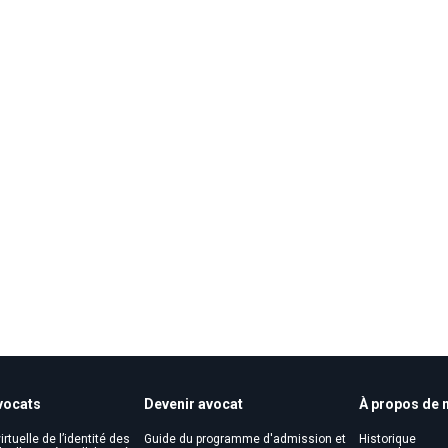
vocats
Devenir avocat
À propos de 
irtuelle de l’identité des
Guide du programme d'admission et
Historique