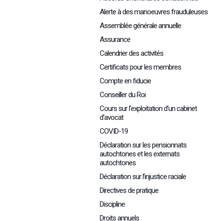
Alerte à des manoeuvres frauduleuses
Assemblée générale annuelle
Assurance
Calendrier des activités
Certificats pour les membres
Compte en fiducie
Conseiller du Roi
Cours sur l'exploitation d'un cabinet
d'avocat
COVID-19
Déclaration sur les pensionnats
autochtones et les externats
autochtones
Déclaration sur l’injustice raciale
Directives de pratique
Discipline
Droits annuels