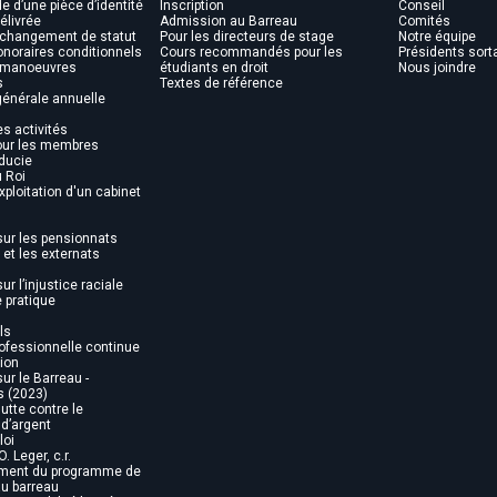
ide d’une pièce d’identité
Inscription
Conseil
élivrée
Admission au Barreau
Comités
 changement de statut
Pour les directeurs de stage
Notre équipe
noraires conditionnels
Cours recommandés pour les
Présidents sort
s manoeuvres
étudiants en droit
Nous joindre
s
Textes de référence
énérale annuelle
es activités
pour les membres
ducie
u Roi
xploitation d'un cabinet
sur les pensionnats
et les externats
ur l’injustice raciale
e pratique
ls
ofessionnelle continue
tion
ur le Barreau -
s (2023)
utte contre le
d’argent
loi
O. Leger, c.r.
ent du programme de
au barreau