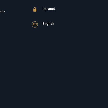
Intranet
ants
English