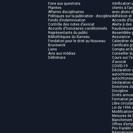
Foire aux questions
Vérification v
Plaintes
clients à l’a
Affaires disciplinaires
avec photo d
Politiques sur la publication - discipline
Adhésion et
Fonds d’indemnisation
Accords d'ho
Contrôle des notes d’avocat
Alerte à de
Accords d'honoraires conditionnels
frauduleuse
Représentants du public
Assemblée g
Bibliothèques du Barreau
Assurance
Fondation pour le droit au Nouveau-
Calendrier d
Brunswick
Certificats 
Liens
Compte en fi
Avis aux médias
Conseiller d
Définitions
Cours sur l'e
d'avocat
COVID-19
Déclaration 
autochtones 
autochtones
Déclaration s
Directives d
Discipline
Droits annue
Formation pr
Libre circula
Loi de 1996 s
Modification
Mesures de l
blanchiment 
Offres d’emp
Prix Franklin 
Réaménagem