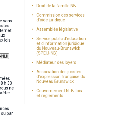
Droit de la famille NB
Commission des services
d’aide juridique
me sans
ristes
Assemblée législative
nternet
aux
Service public d’éducation
x lois
et d’information juridique
du Nouveau-Brunswick
(SPEIJ-NB)
Médiateur des loyers
Association des juristes
d'expression française du
rimées
Nouveau Brunswick
 8 h 30
 nous ne
Gouvernement N.-B. lois
prêter
et règlements
urces
 ou par