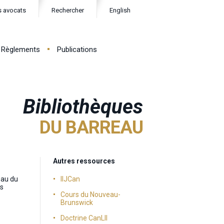
s avocats
Rechercher
English
Règlements
Publications
Bibliothèques
DU BARREAU
Autres ressources
eau du
IIJCan
es
Cours du Nouveau-
Brunswick
Doctrine CanLII