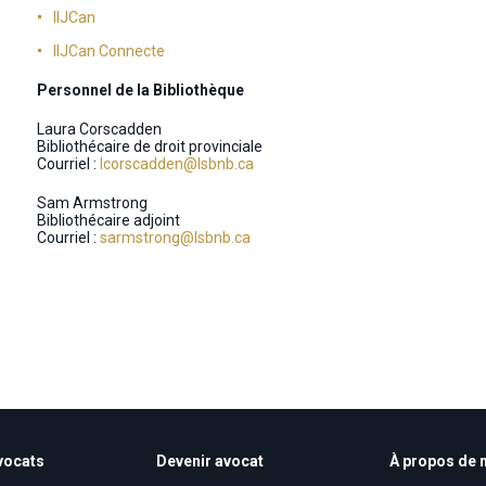
IIJCan
IIJCan Connecte
Personnel de la Bibliothèque
Laura Corscadden
Bibliothécaire de droit provinciale
Courriel :
lcorscadden@lsbnb.ca
Sam Armstrong
Bibliothécaire adjoint
Courriel :
sarmstrong@lsbnb.ca
vocats
Devenir avocat
À propos de 