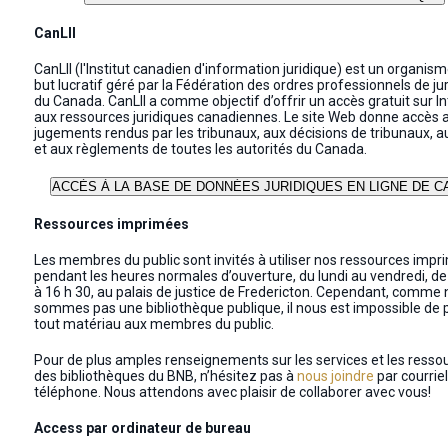
CanLII
CanLII (l'Institut canadien d'information juridique) est un organis
but lucratif géré par la Fédération des ordres professionnels de ju
du Canada. CanLII a comme objectif d’offrir un accès gratuit sur I
aux ressources juridiques canadiennes. Le site Web donne accès 
jugements rendus par les tribunaux, aux décisions de tribunaux, au
et aux règlements de toutes les autorités du Canada.
Ressources imprimées
Les membres du public sont invités à utiliser nos ressources imp
pendant les heures normales d’ouverture, du lundi au vendredi, de
à 16 h 30, au palais de justice de Fredericton. Cependant, comme
sommes pas une bibliothèque publique, il nous est impossible de 
tout matériau aux membres du public.
Pour de plus amples renseignements sur les services et les resso
des bibliothèques du BNB, n’hésitez pas à
nous joindre
par courriel
téléphone. Nous attendons avec plaisir de collaborer avec vous!
Access par ordinateur de bureau