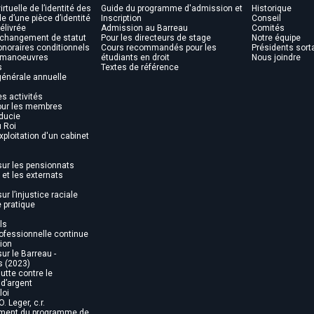
irtuelle de l’identité des
Guide du programme d'admission et
Historique
ide d’une pièce d’identité
Inscription
Conseil
élivrée
Admission au Barreau
Comités
 changement de statut
Pour les directeurs de stage
Notre équipe
noraires conditionnels
Cours recommandés pour les
Présidents sort
s manoeuvres
étudiants en droit
Nous joindre
s
Textes de référence
énérale annuelle
es activités
pour les membres
ducie
u Roi
xploitation d'un cabinet
sur les pensionnats
et les externats
ur l’injustice raciale
e pratique
ls
ofessionnelle continue
tion
ur le Barreau -
s (2023)
utte contre le
d’argent
loi
O. Leger, c.r.
ent du programme de