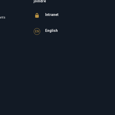
joindre
Intranet
ants
English